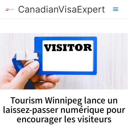
Aller
Men
CanadianVisaExpert
au
contenu
princ
Tourism Winnipeg lance un
laissez-passer numérique pour
encourager les visiteurs