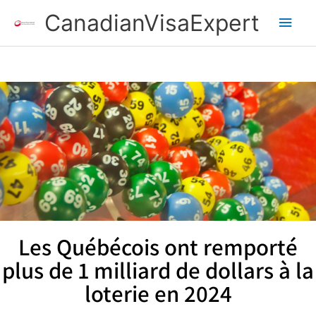
Aller
Men
CanadianVisaExpert
au
contenu
princ
Les Québécois ont remporté
plus de 1 milliard de dollars à la
loterie en 2024