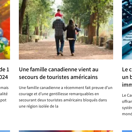
de 1
Une famille canadienne vient au
Le c
2024
secours de touristes américains
un 
imm
 mais
Une famille canadienne a récemment fait preuve d’un
alité
courage et d’une gentillesse remarquables en
Le Ca
kpot
secourant deux touristes américains bloqués dans
offra
une région isolée de la
systè
mondi