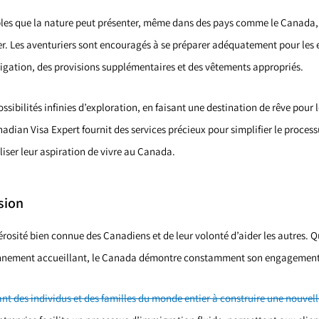
ibles que la nature peut présenter, même dans des pays comme le Canada, o
ier. Les aventuriers sont encouragés à se préparer adéquatement pour les 
avigation, des provisions supplémentaires et des vêtements appropriés.
sibilités infinies d’exploration, en faisant une destination de rêve pour
nadian Visa Expert fournit des services précieux pour simplifier le proces
liser leur aspiration de vivre au Canada.
sion
nérosité bien connue des Canadiens et de leur volonté d’aider les autres.
nnement accueillant, le Canada démontre constamment son engagement env
ant des individus et des familles du monde entier à construire une nouvel