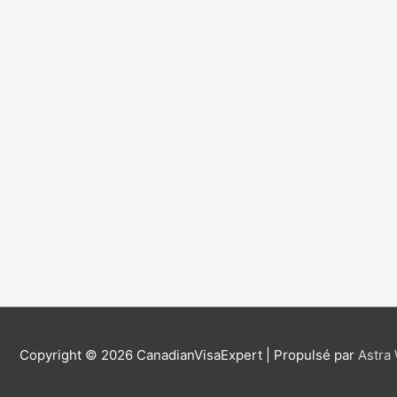
Copyright © 2026
CanadianVisaExpert
| Propulsé par
Astra