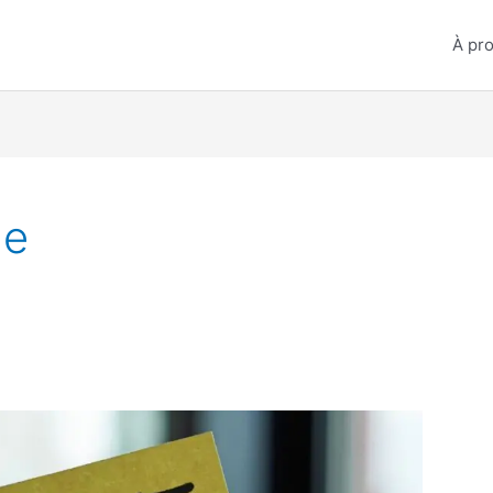
À pr
ge