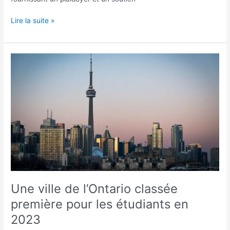
Lire la suite »
Une
ville
de
l’Ontario
classée
première
pour
les
étudiants
en
2023
Une ville de l’Ontario classée
première pour les étudiants en
2023