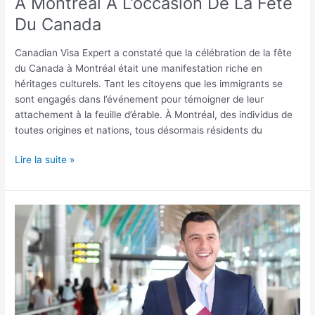
À Montréal À L’occasion De La Fête
Du Canada
Canadian Visa Expert a constaté que la célébration de la fête
du Canada à Montréal était une manifestation riche en
héritages culturels. Tant les citoyens que les immigrants se
sont engagés dans l’événement pour témoigner de leur
attachement à la feuille d’érable. À Montréal, des individus de
toutes origines et nations, tous désormais résidents du
Lire la suite »
De
nombreux
résidents
canadiens
sont
titulaires
d’un