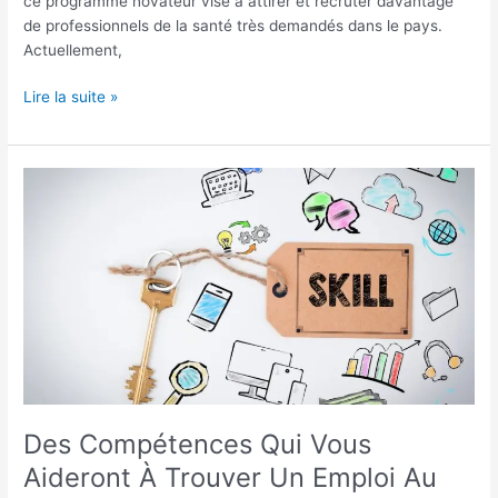
ce programme novateur vise à attirer et recruter davantage
de professionnels de la santé très demandés dans le pays.
Actuellement,
Lire la suite »
Des
Compétences
Qui
Vous
Aideront
À
Trouver
Un
Emploi
Au
Canada
Des Compétences Qui Vous
Aideront À Trouver Un Emploi Au