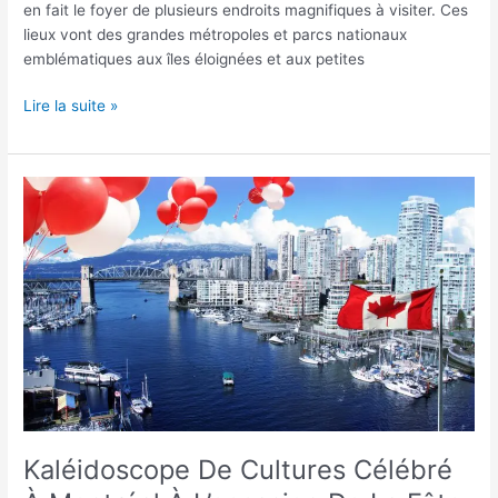
en fait le foyer de plusieurs endroits magnifiques à visiter. Ces
lieux vont des grandes métropoles et parcs nationaux
emblématiques aux îles éloignées et aux petites
Lire la suite »
Kaléidoscope
De
Cultures
Célébré
À
Montréal
À
L’occasion
De
La
Fête
Du
Kaléidoscope De Cultures Célébré
Canada