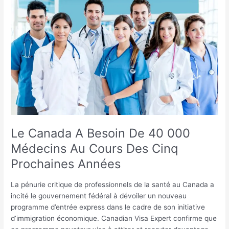
Le
Canada
A
Besoin
De
40
000
Médecins
Au
Cours
Des
Cinq
Le Canada A Besoin De 40 000
Prochaines
Médecins Au Cours Des Cinq
Années
Prochaines Années
La pénurie critique de professionnels de la santé au Canada a
incité le gouvernement fédéral à dévoiler un nouveau
programme d’entrée express dans le cadre de son initiative
d’immigration économique. Canadian Visa Expert confirme que