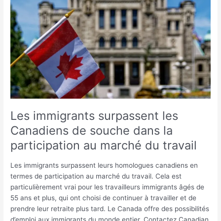
immigrants
surpassent
les
Canadiens
de
souche
dans
la
participation
au
marché
Les immigrants surpassent les
du
Canadiens de souche dans la
travail
participation au marché du travail
Les immigrants surpassent leurs homologues canadiens en
termes de participation au marché du travail. Cela est
particulièrement vrai pour les travailleurs immigrants âgés de
55 ans et plus, qui ont choisi de continuer à travailler et de
prendre leur retraite plus tard. Le Canada offre des possibilités
d’emploi aux immigrants du monde entier. Contactez Canadian