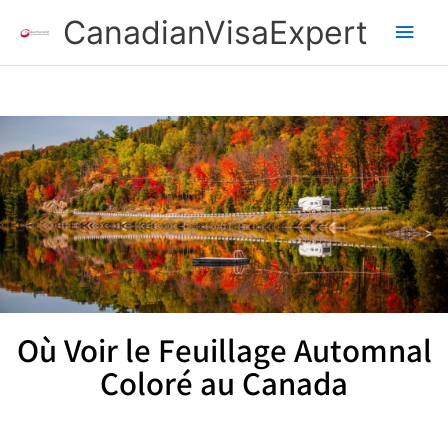
Aller
Men
CanadianVisaExpert
au
contenu
princ
Où Voir le Feuillage Automnal
Coloré au Canada