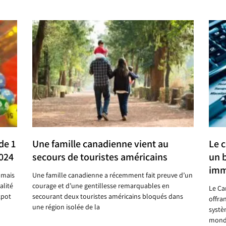
de 1
Une famille canadienne vient au
Le c
2024
secours de touristes américains
un 
imm
 mais
Une famille canadienne a récemment fait preuve d’un
alité
courage et d’une gentillesse remarquables en
Le Ca
kpot
secourant deux touristes américains bloqués dans
offra
une région isolée de la
systè
mondi