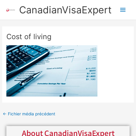
Aller
Men
CanadianVisaExpert
au
contenu
princ
Navigation
des
Cost of living
articles
←
Fichier média précédent
About CanadianVisaExpert