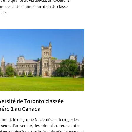
nt une qualité de vie élevée, un excellent
me de santé et une éducation de classe
ale.
versité de Toronto classée
éro 1 au Canada
ment, le magazine Maclean’s a interrogé des
sseurs d’université, des administrateurs et des
d’entreprise à travers le Canada afin de recueillir