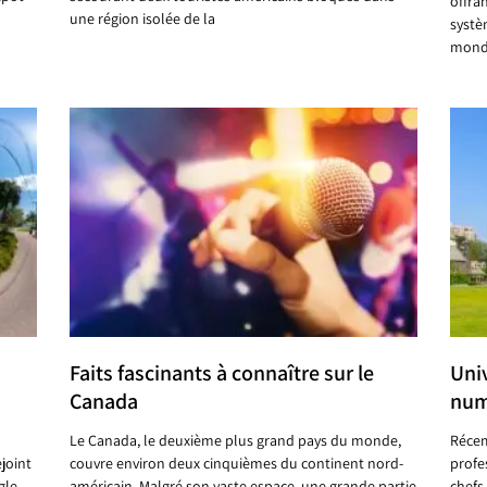
offra
une région isolée de la
systè
mondi
Faits fascinants à connaître sur le
Uni
Canada
num
Le Canada, le deuxième plus grand pays du monde,
Récem
joint
couvre environ deux cinquièmes du continent nord-
profe
gle
américain. Malgré son vaste espace, une grande partie
chefs 