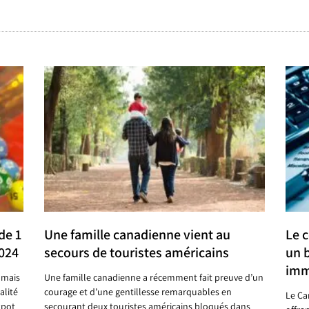
de 1
Une famille canadienne vient au
Le c
2024
secours de touristes américains
un 
imm
 mais
Une famille canadienne a récemment fait preuve d’un
alité
courage et d’une gentillesse remarquables en
Le Ca
kpot
secourant deux touristes américains bloqués dans